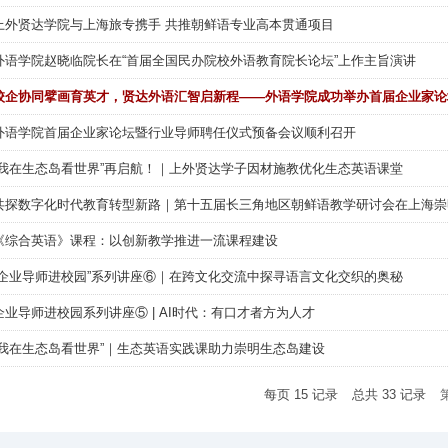
上外贤达学院与上海旅专携手 共推朝鲜语专业高本贯通项目
外语学院赵晓临院长在“首届全国民办院校外语教育院长论坛”上作主旨演讲
校企协同擘画育英才，贤达外语汇智启新程——外语学院成功举办首届企业家论
外语学院首届企业家论坛暨行业导师聘任仪式预备会议顺利召开
“我在生态岛看世界”再启航！｜上外贤达学子因材施教优化生态英语课堂
共探数字化时代教育转型新路｜第十五届长三角地区朝鲜语教学研讨会在上海崇
《综合英语》课程：以创新教学推进一流课程建设
“企业导师进校园”系列讲座⑥｜在跨文化交流中探寻语言文化交织的奥秘
企业导师进校园系列讲座⑤ | AI时代：有口才者方为人才
“我在生态岛看世界”｜生态英语实践课助力崇明生态岛建设
每页
15
记录
总共
33
记录